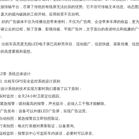
数据传输平台，尽展了传统的有线屏无法比拟的优势。它不但可传输文本信息、动态图
了庞大的掘沟破路的工程开销。应用前景不言自明。
好的广告媒体不仅为传播信息带来便利，不仅为广告商、企业带来丰厚的收益，更为
诉诸公众的过程，除了音像、影视传媒、平面广告外，文字直白的表述特点和低廉的广
势。
出租车高亮度无线LED电子屏已其鲜亮夺目、流动面广、信息快捷、昼夜传播、信息
士的高度重视和遐想。
第2章 系统总体设计
2.1 出租车GPS安全监控系统设计原则
在设计系统的技术实现方案时我们遵循了以下原则：
●实时监控：全天24小时卫星定位跟踪。
● 紧急报警：级别最高的报警，声光提示，必须人工干预才能解除。
● 广告发布：设备可以外接LED广告屏，实现广告运营。
●自动拍照：紧急报警后立即拍照取证。
●打表拍照：每次打表都对乘客取证，以备查询。
●远程监听：报警后中心可监听车内谈话，必要时可以录音。