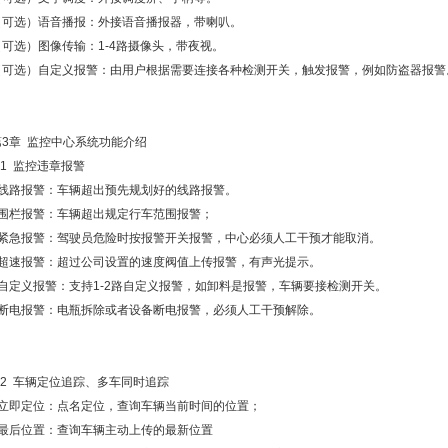
（可选）语音播报：外接语音播报器，带喇叭。
（可选）图像传输：1-4路摄像头，带夜视。
（可选）自定义报警：由用户根据需要连接各种检测开关，触发报警，例如防盗器报警
第3章 监控中心系统功能介绍
.1 监控违章报警
●线路报警：车辆超出预先规划好的线路报警。
●围栏报警：车辆超出规定行车范围报警；
●紧急报警：驾驶员危险时按报警开关报警，中心必须人工干预才能取消。
●超速报警：超过公司设置的速度阀值上传报警，有声光提示。
●自定义报警：支持1-2路自定义报警，如卸料是报警，车辆要接检测开关。
●断电报警：电瓶拆除或者设备断电报警，必须人工干预解除。
3.2 车辆定位追踪、多车同时追踪
●立即定位：点名定位，查询车辆当前时间的位置；
●最后位置：查询车辆主动上传的最新位置