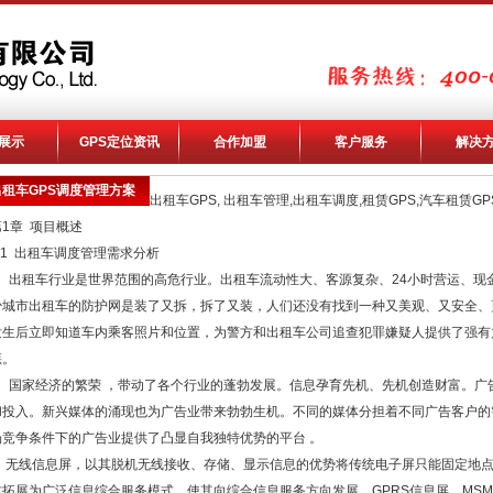
展示
GPS定位资讯
合作加盟
客户服务
解决
出租车GPS调度管理方案
出租车GPS, 出租车管理,出租车调度,租赁GPS,汽车租赁GP
第1章 项目概述
1.1 出租车调度管理需求分析
出租车行业是世界范围的高危行业。出租车流动性大、客源复杂、24小时营运、现
少城市出租车的防护网是装了又拆，拆了又装，人们还没有找到一种又美观、又安全、
发生后立即知道车内乘客照片和位置，为警方和出租车公司追查犯罪嫌疑人提供了强有
惩。
国家经济的繁荣 ，带动了各个行业的蓬勃发展。信息孕育先机、先机创造财富。广
和投入。新兴媒体的涌现也为广告业带来勃勃生机。不同的媒体分担着不同广告客户的
场竞争条件下的广告业提供了凸显自我独特优势的平台 。
无线信息屏，以其脱机无线接收、存储、显示信息的优势将传统电子屏只能固定地点
式拓展为广泛信息综合服务模式，使其向综合信息服务方向发展。GPRS信息屏、MSM