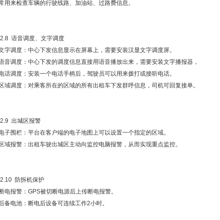
●常用来检查车辆的行驶线路、加油站、过路费信息。
.2.8 语音调度、文字调度
●文字调度：中心下发信息显示在屏幕上，需要安装汉显文字调度屏。
●语音调度：中心下发的调度信息直接用语音播放出来，需要安装文字播报器，
●电话调度：安装一个电话手柄后，驾驶员可以用来拨打或接听电话。
●区域调度：对乘客所在的区域的所有出租车下发群呼信息，司机可回复接单。
.2.9 出城区报警
●电子围栏：平台在客户端的电子地图上可以设置一个指定的区域。
●区域报警：出租车驶出城区主动向监控电脑报警，从而实现重点监控。
.2.10 防拆机保护
●断电报警：GPS被切断电源后上传断电报警。
●后备电池：断电后设备可连续工作2小时。