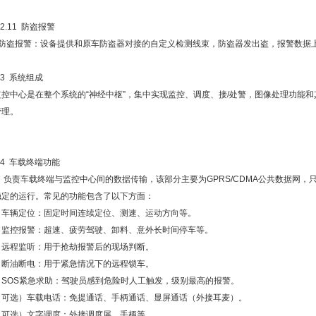
.2.11 防盗报警
●防盗报警：设备提供和原车防盗器对接的自定义检测线束，防盗器发出盗，报警数据
.3 系统组成
监控中心是在整个系统的“神经中枢”，集中实现监控、调度、接/处警，图像处理功能
管理。
.4 车载终端功能
负责车载终端与监控中心间的数据传输，该部分主要为GPRS/CDMA公共数据网，只
稳定的运行。常见的功能包含了以下方面：
车辆定位：固定时间连续定位、测速、运动方向等。
监控报警：超速、疲劳驾驶、卸料、意外长时间停车等。
远程监听：用于抢劫报警后的现场判断。
断油断电：用于紧急情况下的远程锁车。
SOS紧急求助：驾驶员感到危险时人工触发，级别最高的报警。
（可选）车载电话：免提通话、手柄通话、显屏通话（外接耳麦）。
（可选）文字调度：外接调度屏、手柄等。