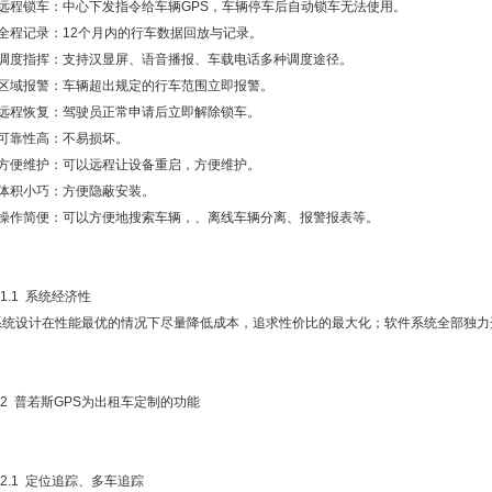
●远程锁车：中心下发指令给车辆GPS，车辆停车后自动锁车无法使用。
●全程记录：12个月内的行车数据回放与记录。
●调度指挥：支持汉显屏、语音播报、车载电话多种调度途径。
●区域报警：车辆超出规定的行车范围立即报警。
●远程恢复：驾驶员正常申请后立即解除锁车。
●可靠性高：不易损坏。
●方便维护：可以远程让设备重启，方便维护。
●体积小巧：方便隐蔽安装。
●操作简便：可以方便地搜索车辆，、离线车辆分离、报警报表等。
.1.1 系统经济性
系统设计在性能最优的情况下尽量降低成本，追求性价比的最大化；软件系统全部独力
2.2 普若斯GPS为出租车定制的功能
.2.1 定位追踪、多车追踪