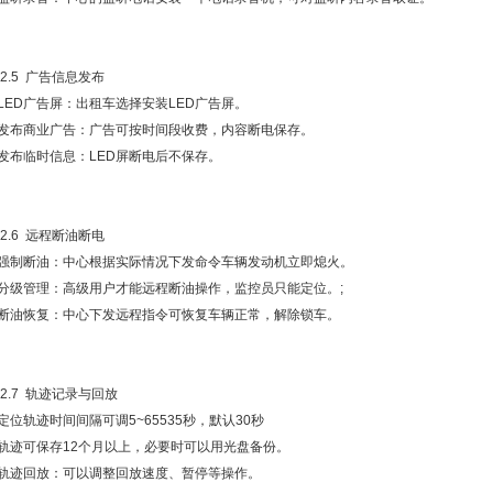
.2.5 广告信息发布
●LED广告屏：出租车选择安装LED广告屏。
●发布商业广告：广告可按时间段收费，内容断电保存。
●发布临时信息：LED屏断电后不保存。
.2.6 远程断油断电
●强制断油：中心根据实际情况下发命令车辆发动机立即熄火。
●分级管理：高级用户才能远程断油操作，监控员只能定位。;
●断油恢复：中心下发远程指令可恢复车辆正常，解除锁车。
.2.7 轨迹记录与回放
定位轨迹时间间隔可调5~65535秒，默认30秒
●轨迹可保存12个月以上，必要时可以用光盘备份。
●轨迹回放：可以调整回放速度、暂停等操作。