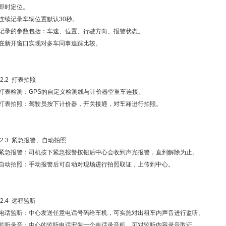
●即时定位。
●连续记录车辆位置默认30秒。
●记录的参数包括：车速、位置、行驶方向、报警状态。
●在新开窗口实现对多车同事追踪比较。
.2.2 打表拍照
●打表检测：GPS的自定义检测线与计价器空重车连接。
●打表拍照：驾驶员按下计价器，开关接通，对车厢进行拍照。
.2.3 紧急报警、自动拍照
●紧急报警：司机按下紧急报警按钮后中心会收到声光报警，直到解除为止。
●自动拍照：手动报警后可自动对现场进行拍照取证，上传到中心。
.2.4 远程监听
●电话监听：中心发送任意电话号码给车机，可实施对出租车内声音进行监听。
●监听录音：中心的监听电话安装一个电话录音机，可对监听内容录音取证。